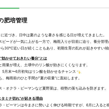
の肥培管理
りに近づき、日中は夏のような暑さを感じる日が増えてきました。
スピードが一気に上がる一方で、梅雨入りが目前に迫り、養分管理
から30℃近い日が続くこともあり、初期生育の乱れが起きやすい傾
“効かせておきたい養分”とは
と雨量が増え、土壌中のリン酸が効きにくくなります。
、5月末〜6月初旬はリン酸を効かせるチャンス
も、梅雨前のひと手間が“夏の収量”に直結します。
ス・オクラ・ピーマンなど夏野菜は、樹勢の落ち込みを防ぎます。
スタミナ切れ”が起きる理由
ラ・ピーマンは今まさに勢いよく伸びる時期ですが、6月に入ると