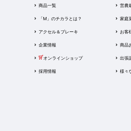
2025年3月
商品一覧
営農
2025年2月
「M」のチカラとは？
家庭
2025年1月
アクセル＆ブレーキ
お客
2024年12月
企業情報
商品
2024年11月
オンラインショップ
出張
2024年10月
採用情報
様々
2024年9月
2024年8月
2024年7月
2024年6月