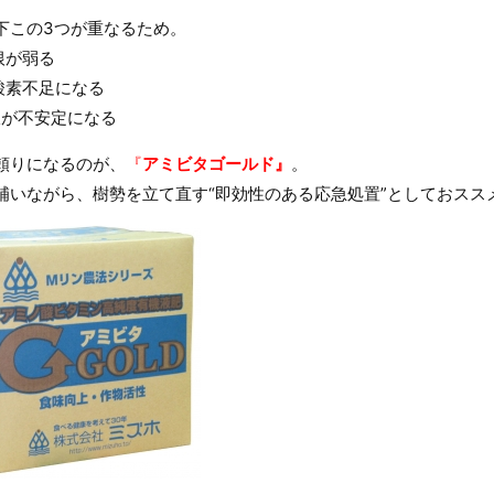
下この3つが重なるため。
根が弱る
酸素不足になる
収が不安定になる
頼りになるのが、
『
アミビタゴールド』
。
補いながら、樹勢を立て直す“即効性のある応急処置”としておスス