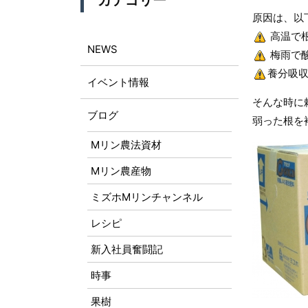
カテゴリー
原因は、以
高温で
NEWS
梅雨で
養分吸
イベント情報
そんな時に
ブログ
弱った根を
Mリン農法資材
Mリン農産物
ミズホMリンチャンネル
レシピ
新入社員奮闘記
時事
果樹