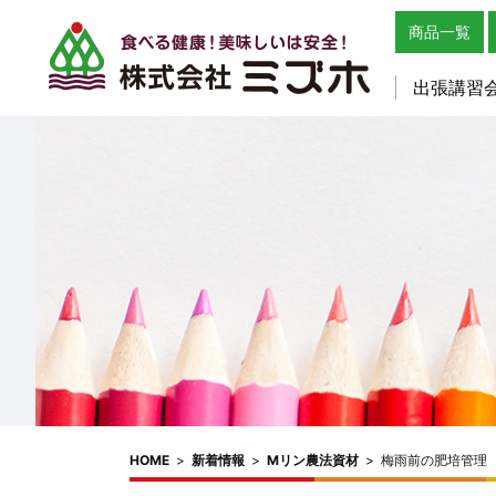
商品一覧
出張講習
HOME
>
新着情報
>
Mリン農法資材
>
梅雨前の肥培管理