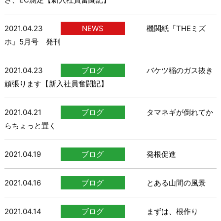
2021.04.23
NEWS
機関紙『THEミズ
ホ』5月号 発刊
2021.04.23
ブログ
バケツ稲のガス抜き
頑張ります【新入社員奮闘記】
2021.04.21
ブログ
タマネギが倒れてか
らちょっと置く
2021.04.19
ブログ
発根促進
2021.04.16
ブログ
とある山間の風景
2021.04.14
ブログ
まずは、根作り