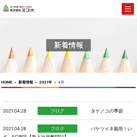
新着情報
HOME
>
新着情報
>
2021年
>
4月
2021.04.28
ブログ
タケノコの季節
2021.04.26
ブログ
バケツイネ栽培！い
ざ、EC測定【新入社員奮闘記】