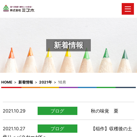
新着情報
HOME
>
新着情報
>
2021年
>
10月
2021.10.29
ブログ
秋の味覚 栗
2021.10.27
ブログ
【稲作】収穫後の土
作り＜バクヤーゼK＞