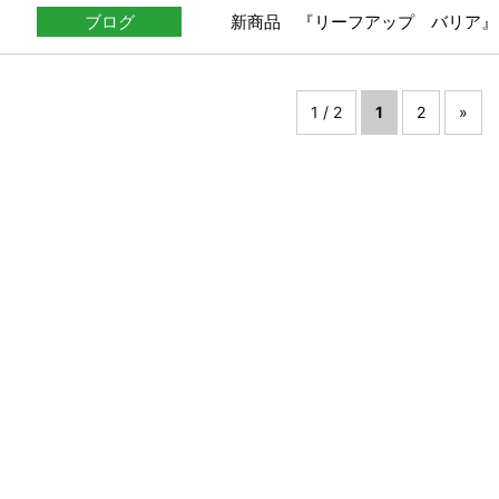
ブログ
新商品 『リーフアップ バリア』
1 / 2
1
2
»