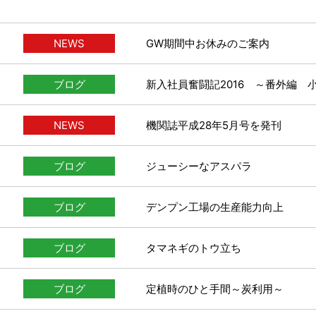
NEWS
GW期間中お休みのご案内
ブログ
新入社員奮闘記2016 ～番外編 
NEWS
機関誌平成28年5月号を発刊
ブログ
ジューシーなアスパラ
ブログ
デンプン工場の生産能力向上
ブログ
タマネギのトウ立ち
ブログ
定植時のひと手間～炭利用～