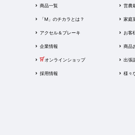
2025年3月
商品一覧
営農
2025年2月
「M」のチカラとは？
家庭
2025年1月
アクセル＆ブレーキ
お客
2024年12月
企業情報
商品
2024年11月
オンラインショップ
出張
2024年10月
採用情報
様々
2024年9月
2024年8月
2024年7月
2024年6月