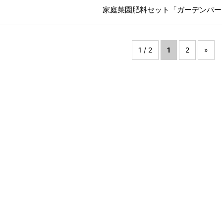
商品情報
家庭菜園肥料セット「ガーデンパー
1 / 2
1
2
»