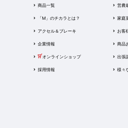
2025年3月
商品一覧
営農
2025年2月
「M」のチカラとは？
家庭
2025年1月
アクセル＆ブレーキ
お客
2024年12月
企業情報
商品
2024年11月
オンラインショップ
出張
2024年10月
採用情報
様々
2024年9月
2024年8月
2024年7月
2024年6月