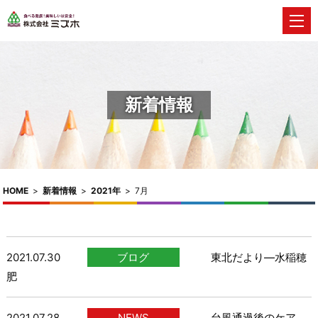
新着情報
HOME
>
新着情報
>
2021年
>
7月
2021.07.30
ブログ
東北だより―水稲穂
肥
2021.07.28
NEWS
台風通過後のケア