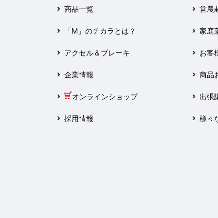
2025年3月
商品一覧
営農
2025年2月
「M」のチカラとは？
家庭
2025年1月
アクセル＆ブレーキ
お客
2024年12月
企業情報
商品
2024年11月
オンラインショップ
出張
2024年10月
採用情報
様々
2024年9月
2024年8月
2024年7月
2024年6月