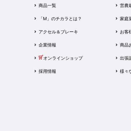
2025年3月
商品一覧
営農
2025年2月
「M」のチカラとは？
家庭
2025年1月
アクセル＆ブレーキ
お客
2024年12月
企業情報
商品
2024年11月
オンラインショップ
出張
2024年10月
採用情報
様々
2024年9月
2024年8月
2024年7月
2024年6月