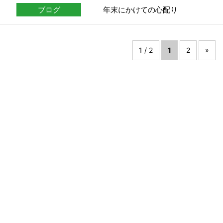
ブログ
年末にかけての心配り
1 / 2
1
2
»