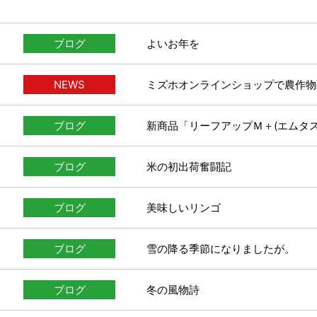
ブログ
よいお年を
NEWS
ミズホオンラインショップで農作物
ブログ
新商品「リーフアップＭ＋(エムタ
ブログ
米の初出荷奮闘記
ブログ
美味しいリンゴ
ブログ
雪の降る季節になりましたが。
ブログ
冬の風物詩