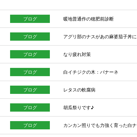
ブログ
暖地普通作の穂肥前診断
ブログ
アグリ部のナスがあの麻婆茄子丼に
ブログ
なり疲れ対策
ブログ
白イチジクの木：バナーネ
ブログ
レタスの軟腐病
ブログ
胡瓜祭りです♪
ブログ
カンカン照りでも力強く育った白ナ