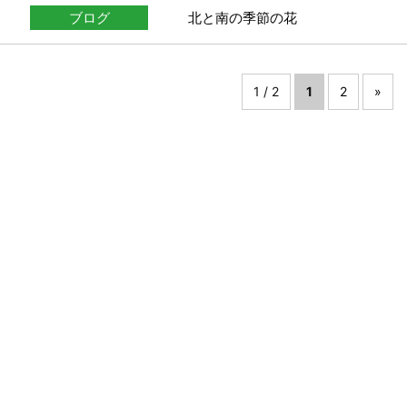
ブログ
北と南の季節の花
1 / 2
1
2
»