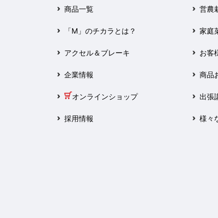
2025年3月
商品一覧
営農
2025年2月
「M」のチカラとは？
家庭
2025年1月
アクセル＆ブレーキ
お客
2024年12月
企業情報
商品
2024年11月
オンラインショップ
出張
2024年10月
採用情報
様々
2024年9月
2024年8月
2024年7月
2024年6月