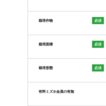
栽培作物
必須
栽培面積
必須
栽培形態
必須
有料ミズホ会員の有無