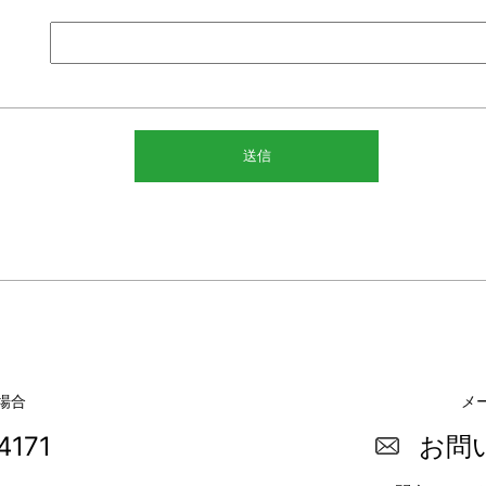
場合
メ
4171
お問