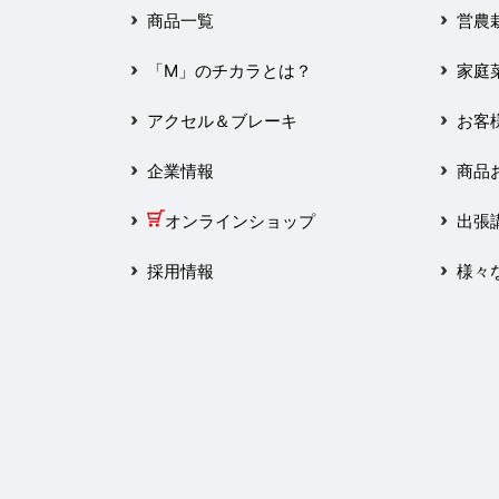
2025年3月
商品一覧
営農
2025年2月
「M」のチカラとは？
家庭
2025年1月
アクセル＆ブレーキ
お客
2024年12月
企業情報
商品
2024年11月
オンラインショップ
出張
2024年10月
採用情報
様々
2024年9月
2024年8月
2024年7月
2024年6月