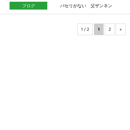
ブログ
パセリがない 父ザンネン
1 / 2
1
2
»