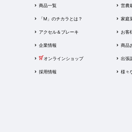
2025年3月
商品一覧
営農
2025年2月
「M」のチカラとは？
家庭
2025年1月
アクセル＆ブレーキ
お客
2024年12月
企業情報
商品
2024年11月
オンラインショップ
出張
2024年10月
採用情報
様々
2024年9月
2024年8月
2024年7月
2024年6月