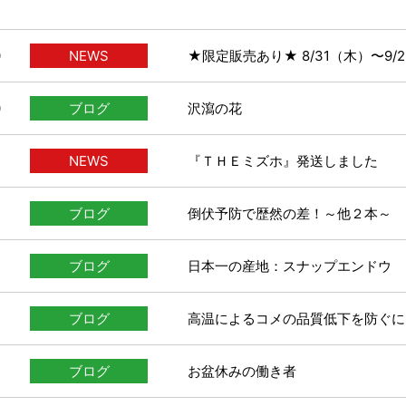
0
NEWS
★限定販売あり★ 8/31（木）〜9
0
ブログ
沢瀉の花
NEWS
『ＴＨＥミズホ』発送しました
ブログ
倒伏予防で歴然の差！～他２本～
ブログ
日本一の産地：スナップエンドウ
3
ブログ
高温によるコメの品質低下を防ぐに
ブログ
お盆休みの働き者