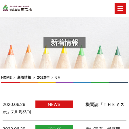
新着情報
HOME
>
新着情報
>
2020年
>
6月
2020.06.29
NEWS
機関誌『ＴＨＥミズ
ホ』7月号発刊
2020.06.29
ブログ
赤い宝石、最盛期