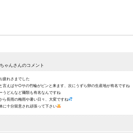
ちゃんさんのコメント
お疲れさまでした
と言えばヤ○サの竹輪がピンと来ます、次にうずら卵の生産地が有名ですね
ーうどんなど麺類も有名なんですね
から長雨の梅雨や暑い日々、大変ですね
体に十分留意され頑張って下さい