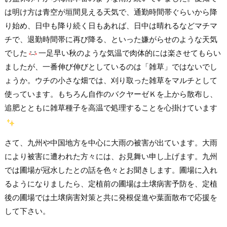
は明け方は青空が垣間見える天気で、通勤時間帯ぐらいから降
り始め、日中も降り続く日もあれば、日中は晴れるなどマチマ
チで、退勤時間帯に再び降る、といった嫌がらせのような天気
でした
一足早い秋のような気温で肉体的には楽させてもらい
ましたが、一番伸び伸びとしているのは「雑草」ではないでし
ょうか。ウチの小さな畑では、刈り取った雑草をマルチとして
使っています。もちろん自作のバクヤーゼＫを上から散布し、
追肥とともに雑草種子を高温で処理することを心掛けています
さて、九州や中国地方を中心に大雨の被害が出ています。大雨
により被害に遭われた方々には、お見舞い申し上げます。九州
では圃場が冠水したとの話を色々とお聞きします。圃場に入れ
るようになりましたら、定植前の圃場は土壌病害予防を、定植
後の圃場では土壌病害対策と共に発根促進や葉面散布で応援を
して下さい。