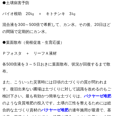
●土壌病害予防
バイオ根助 20㎏ ＋ キトチンキ 3㎏
混合液を300～500倍で希釈して、カン水。その後、20日ほど
の間隔で定期的にカン水。
●葉面散布（発根促進・生育応援）
Ｐフォスタ ＋ リーフＡ液材
各500倍液を３～５日おきに葉面散布。状況が回復するまで散
布。
また、こういった災害時には日頃の土づくりの質が問われま
す。復旧出来ない圃場は土づくりに対して認識を改めるのもご
検討下さい。最も有効かつ簡単な土づくりは、
バクヤーゼ堆肥
のような良質堆肥の投入です。土壌の三性を整えるためには総
合的な土づくり資材の
バクヤーゼ堆肥
の連年施用が最適で、基