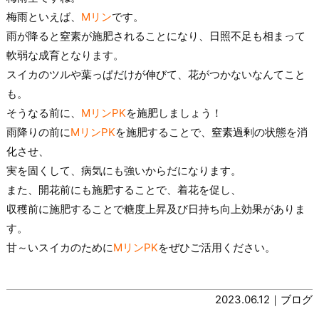
梅雨といえば、
Mリン
です。
雨が降ると窒素が施肥されることになり、日照不足も相まって
軟弱な成育となります。
スイカのツルや葉っぱだけが伸びて、花がつかないなんてこと
も。
そうなる前に、
MリンPK
を施肥しましょう！
雨降りの前に
MリンPK
を施肥することで、窒素過剰の状態を消
化させ、
実を固くして、病気にも強いからだになります。
また、開花前にも施肥することで、着花を促し、
収穫前に施肥することで糖度上昇及び日持ち向上効果がありま
す。
甘～いスイカのために
MリンPK
をぜひご活用ください。
2023.06.12｜
ブログ