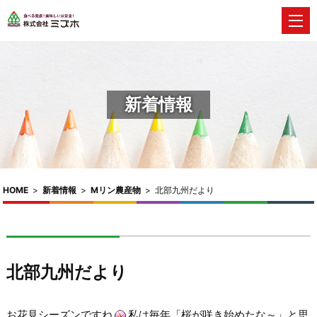
新着情報
HOME
>
新着情報
>
Mリン農産物
>
北部九州だより
北部九州だより
お花見シーズンですね
私は毎年「桜が咲き始めたな～」と思