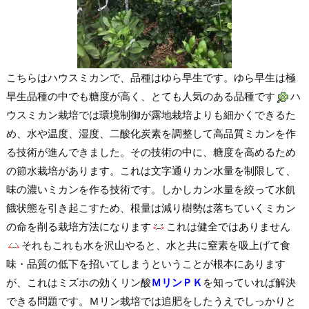
こちらはハウスミカンで、品種はゆら早生です。ゆら早生は極
早生品種の中でも糖度が高く、とても人気のある品種です
ハ
ウスミカン栽培では環境制御が露地栽培よりも細かくできるた
め、水や温度、湿度、二酸化炭素を調整して高品質ミカンを作
る技術が進んできました。その技術の中に、糖度を高めるため
の節水栽培があります。これは文字通りカン水量を制限して、
味の濃いミカンを作る技術です。しかしカン水量を絞って水飢
餓状態を引き起こすため、根量は減り樹勢は落ちていくミカン
の命を削る栽培方法になります
これは健全ではありません
それもこれも水を沢山やると、水と共に窒素を吸上げて食
味・品質の低下を招いてしまうということが根本にあります
が、これはミズホの効くリン酸
ＭリンＰＫ
を知っていれば解決
できる問題です。Ｍリン栽培では追肥をしたうえでしっかりと