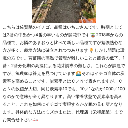
こちらは佐賀県のイチゴ、品種はいちごさんです。時期として
は3番の中盤かつ4番の早いものが開花中です
2018年からの
品種で、お隣のあまおうと比べて新しい品種ですが勉強熱心な
方が多く、栽培方法は確立されつつあります
しかし問題は環
境の方です。育苗期の高温で管理が難しいことと苗質の低下、1
番～2番分化期の高温による花芽誘導の難しさ。これらが課題で
すが、篤農家は答えを見つけています
それはイチゴ自体の炭
素率を高めることです。炭素率とはＣ／Ｎで表されますが、Ｃ
とＮの数値が大切。同じ炭素率10でも、10／1なのか1000／100
なのかで意味が全く異なります。高い栄養状態で炭素率を高め
ること、これを如何にイチゴで実現するかが腕の見せ所となり
ます。具体的な方法はミズホまたは、代理店（栄和産業）まで
お問合せ下さい