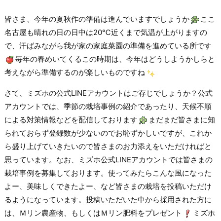
皆さま、今年の夏秋作の準備は進んでいますでしょうか
ここ
名古屋も晴れの日の日中は20℃近くまで気温が上がりますの
で、汗ばみながら我が家の家庭菜園の準備を進めている所です
毎年の春めいてくるこの時期は、今年はどうしようかしらと
考えながら準備するのが楽しいものですね
さて、ミズホの公式LINEアカウントはご存じでしょうか？公式
アカウントでは、季節の栽培事例の紹介であったり、天候不順
による対策情報などを配信しております
まだまだ皆さまに知
られておらず登録数が少ないのでお恥ずかしいですが、これか
ら盛り上げていきたいので皆さまのお力添えをいただければと
思っています。なお、ミズホ公式LINEアカウントでは皆さまの
栽培事例を募集しております。使ってみたらこんな風になった
よー、美味しくできたよー、など皆さまの栽培を投稿いただけ
るようになっています。投稿いただいた中から採用された方に
は、Ｍリン農産物、もしくはＭリン肥料をプレゼント
ミズホ