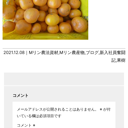
2021.12.08｜
Mリン農法資材
,
Mリン農産物
,
ブログ
,
新入社員奮闘
記
,
果樹
コメント
メールアドレスが公開されることはありません。
※
が付
いている欄は必須項目です
コメント
※