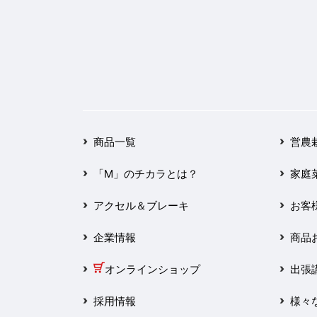
2025年3月
2025年2月
2025年1月
2024年12月
2024年11月
商品一覧
営農
2024年10月
「M」のチカラとは？
家庭
2024年9月
アクセル＆ブレーキ
お客
企業情報
商品
2024年8月
オンラインショップ
出張
2024年7月
採用情報
様々
2024年6月