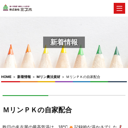
新着情報
HOME
>
新着情報
>
Mリン農法資材
>
ＭリンＰＫの自家配合
ＭリンＰＫの自家配合
昨日の名古屋の最高気温は、18℃
記録的な温かさでした