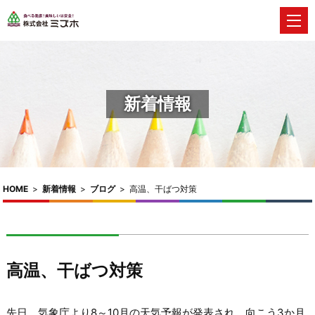
新着情報
HOME
>
新着情報
>
ブログ
>
高温、干ばつ対策
高温、干ばつ対策
先日、気象庁より8～10月の天気予報が発表され、向こう3か月