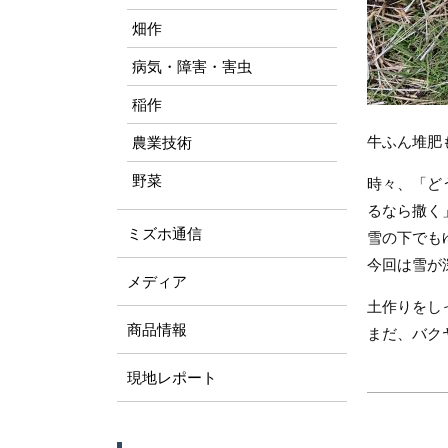
畑作
病気・障害・害虫
稲作
牛ふん堆肥
農業技術
野菜
時々、「ど
るなら撒く
ミズホ通信
雪の下でも
今回は雪が
メディア
土作りをし
商品情報
まだ、バク
現地レポート