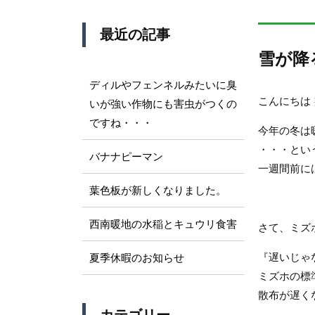
最近の記事
雪が降
ディルやフェンネルみたいに臭
こんにちは
いが強い作物にも害虫がつくの
ですね・・・
今年の冬は
・・・とい
バナナピーマン
一週間前に
葉色板が新しくなりました。
西南暖地の水稲とキュウリ食害
さて、ミズ
『遅いじゃ
夏季休暇のお知らせ
ミズホの標
散布が遅く