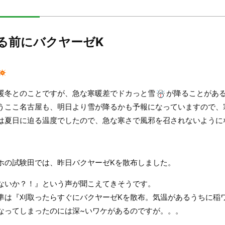
る前にバクヤーゼK
暖冬とのことですが、急な寒暖差でドカっと雪
が降ることがあ
うここ名古屋も、明日より雪が降るかも予報になっていますので、
は夏日に迫る温度でしたので、急な寒さで風邪を召されないように
ホの試験田では、昨日バクヤーゼKを散布しました。
ないか？！』という声が聞こえてきそうです。
準は『刈取ったらすぐにバクヤーゼKを散布。気温があるうちに稲
なってしまったのには深~いワケがあるのですが。。。