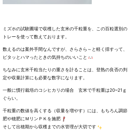
ミズホの試験圃場で収穫した玄米の千粒重を、この百粒選別の
トレーを使って数えております。
数えるのは案外手間なんですが、さらさら～と軽く揺すって、
ピタッとハマったときの気持ちのいいこと
ちなみに玄米千粒当たりの重さを計ることは、登熟の良否の判
定や収量計算にも必要な数字になります。
一般に慣行栽培のコシヒカリの場合 玄米で千粒重は20~21ｇ
ぐらい。
千粒重の数値を高くする（収量を増やす）には、もちろん調節
肥や穂肥にＭリンＰＫを施肥
そして出穂期から収穫までの水管理が大切です