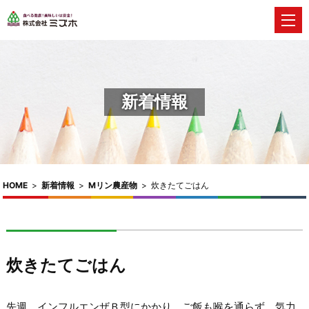
新着情報
HOME
>
新着情報
>
Mリン農産物
>
炊きたてごはん
炊きたてごはん
先週、インフルエンザＢ型にかかり、ご飯も喉を通らず、気力