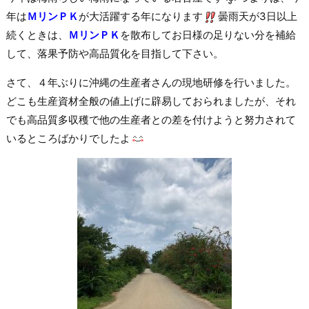
年は
ＭリンＰＫ
が大活躍する年になります
曇雨天が3日以上
続くときは、
ＭリンＰＫ
を散布してお日様の足りない分を補給
して、落果予防や高品質化を目指して下さい。
さて、４年ぶりに沖縄の生産者さんの現地研修を行いました。
どこも生産資材全般の値上げに辟易しておられましたが、それ
でも高品質多収穫で他の生産者との差を付けようと努力されて
いるところばかりでしたよ