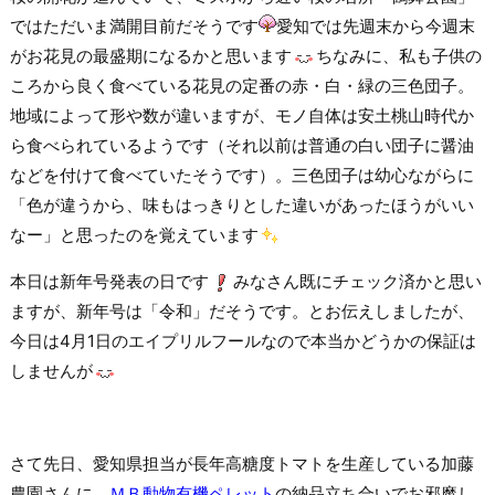
ではただいま満開目前だそうです
愛知では先週末から今週末
がお花見の最盛期になるかと思います
ちなみに、私も子供の
ころから良く食べている花見の定番の赤・白・緑の三色団子。
地域によって形や数が違いますが、モノ自体は安土桃山時代か
ら食べられているようです（それ以前は普通の白い団子に醤油
などを付けて食べていたそうです）。三色団子は幼心ながらに
「色が違うから、味もはっきりとした違いがあったほうがいい
なー」と思ったのを覚えています
本日は新年号発表の日です
みなさん既にチェック済かと思い
ますが、新年号は「令和」だそうです。とお伝えしましたが、
今日は4月1日のエイプリルフールなので本当かどうかの保証は
しませんが
さて先日、愛知県担当が長年高糖度トマトを生産している加藤
農園さんに、
ＭＢ動物有機ペレット
の納品立ち合いでお邪魔し