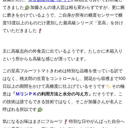
てきました
加藤さんの達人芸は相も変わらずですが、更に腕
に磨きをかけているようで、ご自身が所有の糖度センサーで糖
度13度以上のものだけ選別した最高級シリーズ「至高」を分け
ていただきました
主に高級志向の外食店に出ているようです。たしかに木箱入り
という所からも高級な感じが漂っています。
この至高フルーツトマトきわめは特別な品種を使っている訳で
はなく、桃太郎の生育をコントロールし、開花から収穫まで100
日以上の期間をかけて高糖度に仕上げているそうです
その極
意は
「
ＭリンＰＫ
の利用方法と水分の与え方」
だそうです。こ
の技術は誰でもできる技術ではなく、そこが加藤さんが名人と
呼ばれる所以です
気になるお味はまさにフルーツ
特別な日やがんばった自分へ