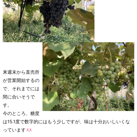
来週末から直売所
が営業開始するの
で、それまでには
間に合いそうで
す。
今のところ、糖度
は15.1度で数字的にはもう少しですが、味は十分おいしいくな
っています