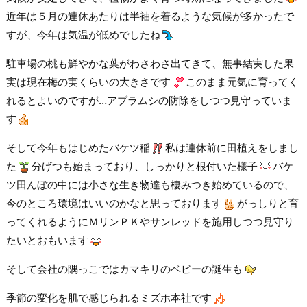
近年は５月の連休あたりは半袖を着るような気候が多かったで
すが、今年は気温が低めでしたね
駐車場の桃も鮮やかな葉がわさわさ出てきて、無事結実した果
実は現在梅の実くらいの大きさです
このまま元気に育ってく
れるとよいのですが…アブラムシの防除をしつつ見守っていま
す
そして今年もはじめたバケツ稲
私は連休前に田植えをしまし
た
分げつも始まっており、しっかりと根付いた様子
バケ
ツ田んぼの中には小さな生き物達も棲みつき始めているので、
今のところ環境はいいのかなと思っております
がっしりと育
ってくれるようにＭリンＰＫやサンレッドを施用しつつ見守り
たいとおもいます
そして会社の隅っこではカマキリのベビーの誕生も
季節の変化を肌で感じられるミズホ本社です