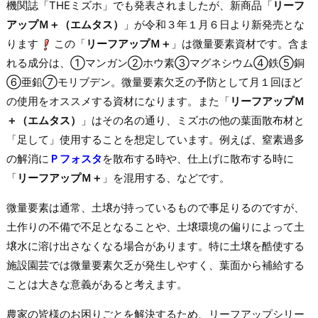
機関誌「THEミズホ」でも発表されましたが、新商品「
リーフ
アップＭ＋（エムタス）
」が令和３年１月６日より新発売とな
ります
この「
リーフアップＭ＋
」は微量要素資材です。含ま
れる成分は、①マンガン②ホウ素③マグネシウム④鉄⑤銅
⑥亜鉛⑦モリブデン。微量要素欠乏の予防として月１回ほど
の使用をオススメする資材になります。また「
リーフアップＭ
＋（エムタス）
」はその名の通り、ミズホの他の葉面散布材と
「足して」使用することを想定しています。例えば、窒素過多
の解消に
Ｐフォスタ
を散布する時や、仕上げに散布する時に
「
リーフアップＭ＋
」を混用する、などです。
微量要素は通常、土壌が持っているもので事足りるのですが、
土作りの不備で不足となることや、土壌環境の偏りによって土
壌水に溶け出さなくなる場合があります。特に土壌を酷使する
施設園芸では微量要素欠乏が発生しやすく、葉面から補給する
ことは大きな意義があると考えます。
農家の皆様のお困りごとを解決するため、リーフアップシリー