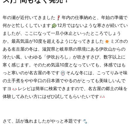
年の瀬が近付いてきました
年内の仕事納めと、年始の準備で
何かと忙しくしています
12月ではないような寒さが続いてい
ましたが、ここになって一旦小休止といったところでしょう
か。最高気温が10度を超えるようになってきました
ミズホの
ある名古屋の冬は、滋賀県と岐阜県の県境にある伊吹山からの
冷たい風、いわゆる「伊吹おろし」が吹きすさび、数字以上に
寒く感じます。そのため気温10度となっていても、体感ではも
っと寒いのが名古屋の冬です
そんな冬には、こってりみそ味
の土手煮をやや辛口の日本酒でやるのがとっても美味しいんで
すヨ
レシピは簡単に検索できますので、名古屋の郷土の味を
体験してみたい方にはぜひ試してもらいたいです
さて、話が逸れましたがやっと本題です