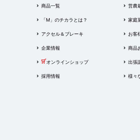
2025年3月
商品一覧
営農
2025年2月
「M」のチカラとは？
家庭
2025年1月
アクセル＆ブレーキ
お客
2024年12月
企業情報
商品
2024年11月
オンラインショップ
出張
2024年10月
採用情報
様々
2024年9月
2024年8月
2024年7月
2024年6月