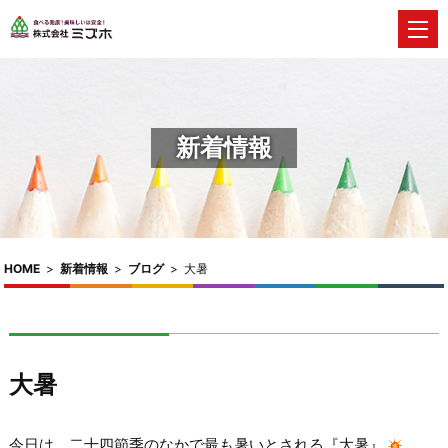
新着情報
HOME
>
新着情報
>
ブログ
>
大暑
大暑
今日は、二十四節季のなかで最も暑いとされる『大暑』