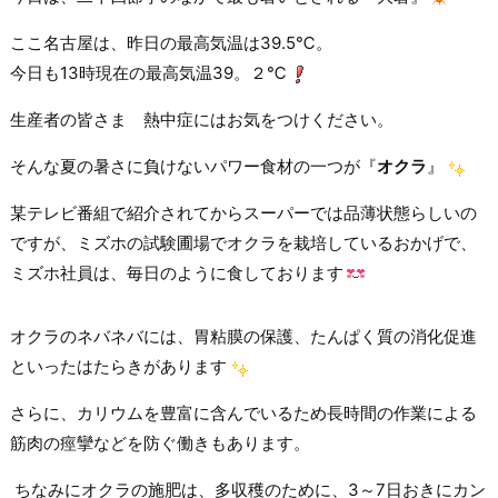
ここ名古屋は、昨日の最高気温は39.5℃。
今日も13時現在の最高気温39。２℃
生産者の皆さま 熱中症にはお気をつけください。
そんな夏の暑さに負けないパワー食材の一つが『
オクラ
』
某テレビ番組で紹介されてからスーパーでは品薄状態らしいの
ですが、ミズホの試験圃場でオクラを栽培しているおかげで、
ミズホ社員は、毎日のように食しております
オクラのネバネバには、胃粘膜の保護、たんぱく質の消化促進
といったはたらきがあります
さらに、カリウムを豊富に含んでいるため長時間の作業による
筋肉の痙攣などを防ぐ働きもあります。
ちなみにオクラの施肥は、多収穫のために、3～7日おきにカン