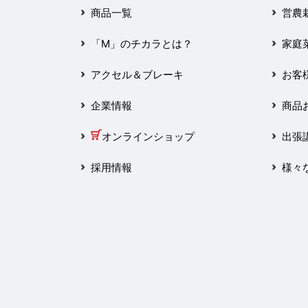
2025年3月
商品一覧
営農
2025年2月
「M」のチカラとは？
家庭
2025年1月
アクセル＆ブレーキ
お客
2024年12月
企業情報
商品
2024年11月
オンラインショップ
出張
2024年10月
採用情報
様々
2024年9月
2024年8月
2024年7月
2024年6月