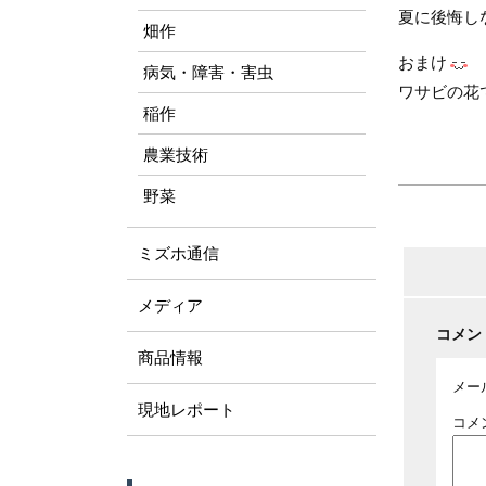
夏に後悔し
畑作
おまけ
病気・障害・害虫
ワサビの花
稲作
農業技術
野菜
ミズホ通信
メディア
コメン
商品情報
メー
現地レポート
コメ