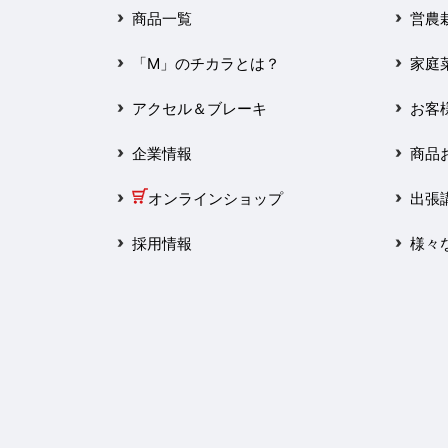
2025年3月
商品一覧
営農
2025年2月
「M」のチカラとは？
家庭
2025年1月
アクセル＆ブレーキ
お客
2024年12月
企業情報
商品
2024年11月
オンラインショップ
出張
2024年10月
採用情報
様々
2024年9月
2024年8月
2024年7月
2024年6月