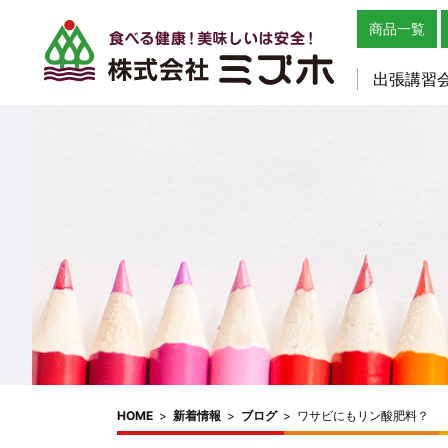
商品一覧
出張講習
HOME
>
新着情報
>
ブログ
>
ワサビにもリン酸肥料？