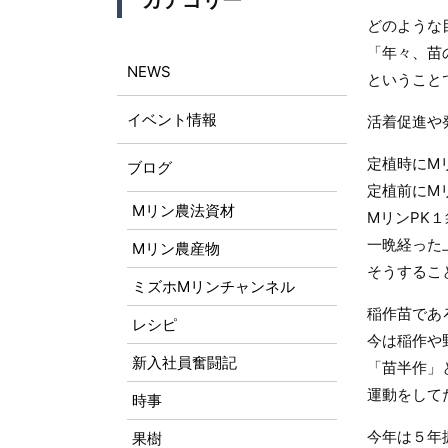
カテゴリー
どのような
「年々、苗
NEWS
ということ
イベント情報
活着促進や
定植時にM
ブログ
定植前にM
Mリン農法資材
MリンPK
一晩経った
Mリン農産物
そうするこ
ミズホMリンチャンネル
稲作苗であ
レシピ
今は稲作や
新入社員奮闘記
「苗半作」
運動をして
時事
今年は５年
果樹