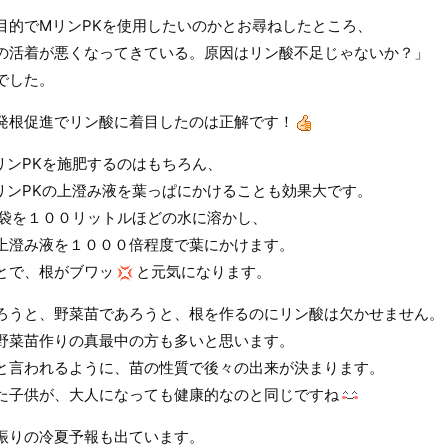
目的でMリンPKを使用したいのかとお尋ねしたところ、
の活着が悪くなってきている。原因はリン酸不足じゃないか？」
でした。
発根促進でリン酸に着目したのは正解です！
リンPKを施肥するのはもちろん、
リンPKの上澄み液を葉っぱにかけることも効果大です。
１袋を１００リットルほどの水に溶かし、
上澄み液を１０００倍程度で葉にかけます。
とで、根がブワッ
と元気になります。
ろうと、野菜苗であろうと、根を作るのにリン酸は欠かせません。
野菜苗作りの真最中の方も多いと思います。
と言われるように、苗の性質で後々の出来が決まります。
た子供が、大人になっても健康的なのと同じですね
振りの冷夏予報も出ています。