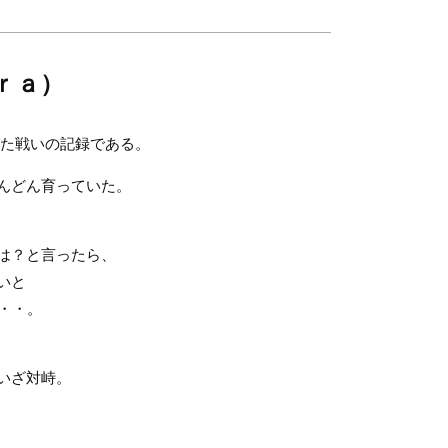
ｒａ）
した戦いの記録である。
んどん育っていた。
は？と言ったら、
いと
・・。
いざ対峙。