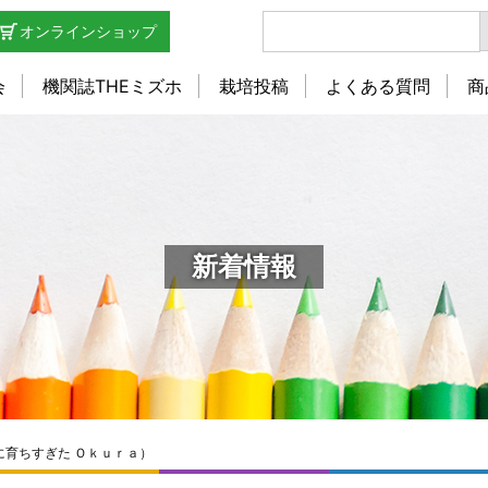
オンラインショップ
会
機関誌THEミズホ
栽培投稿
よくある質問
商
新着情報
に育ちすぎた Ｏｋｕｒａ）