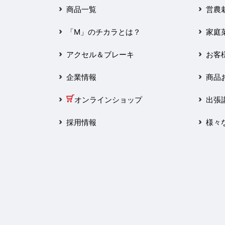
2025年3月
商品一覧
営農
2025年2月
「M」のチカラとは？
家庭
2025年1月
アクセル＆ブレーキ
お客
2024年12月
企業情報
商品
2024年11月
オンラインショップ
出張
2024年10月
採用情報
様々
2024年9月
2024年8月
2024年7月
2024年6月