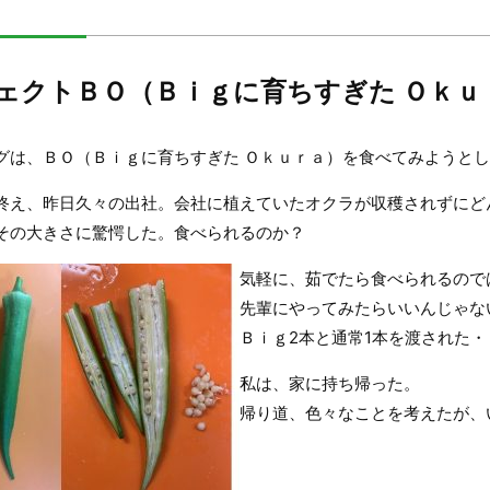
ェクトＢＯ（Ｂｉｇに育ちすぎた Ｏｋｕ
グは、ＢＯ（Ｂｉｇに育ちすぎた Ｏｋｕｒａ）を食べてみようと
終え、昨日久々の出社。会社に植えていたオクラが収穫されずにど
その大きさに驚愕した。食べられるのか？
気軽に、茹でたら食べられるので
先輩にやってみたらいいんじゃな
Ｂｉｇ2本と通常1本を渡された・
私は、家に持ち帰った。
帰り道、色々なことを考えたが、