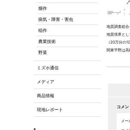
畑作
病気・障害・害虫
地質調査総合
稲作
地質境界とし
農業技術
（20万分の
関東平野は高
野菜
ミズホ通信
メディア
商品情報
コメン
現地レポート
メー