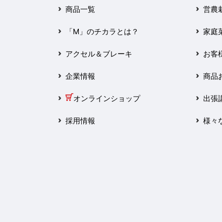
2025年3月
商品一覧
営農
2025年2月
「M」のチカラとは？
家庭
2025年1月
アクセル＆ブレーキ
お客
2024年12月
企業情報
商品
2024年11月
オンラインショップ
出張
2024年10月
採用情報
様々
2024年9月
2024年8月
2024年7月
2024年6月