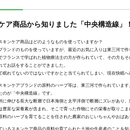
ケア商品から知りました「中央構造線」
スキンケア商品はどのようなものを使っていますか？
ブランドのものを使っていますが、最近のお気に入りは東三河で作
でフランスで学ばれた植物療法士の方が作られていて、その方もそ
れてお話をすることができました。
て眠れてないのではないですかとと当てられてしまい、現在快眠へ
スキンケアブランドの原料のハーブ等は、東三河で作られています
たのが「中央構造線」です。
州に伸びる長大な断層で日本海側と太平洋側で断層にズレがあり、
は豊富な栄養素が含まれ、そこで育った作物にその栄養が取りこま
原料のハーブを育てることを任された農家のおじいちゃんやおばあ
ているスキンケア商品の原料や育てられた土地や生産者のことを知