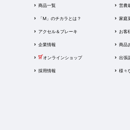
2025年3月
商品一覧
営農
2025年2月
「M」のチカラとは？
家庭
2025年1月
アクセル＆ブレーキ
お客
2024年12月
企業情報
商品
2024年11月
オンラインショップ
出張
2024年10月
採用情報
様々
2024年9月
2024年8月
2024年7月
2024年6月