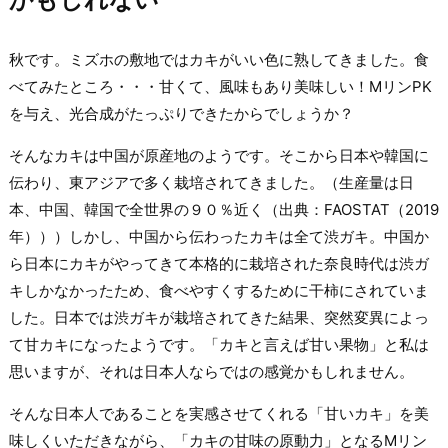
秋です。ミズホの敷地ではカキがいい色に熟してきました。食
べてみたところ・・・甘くて、風味もあり美味しい！MリンPK
を与え、光合成がたっぷりできたからでしょうか？
そんなカキは中国が原産地のようです。そこから日本や韓国に
伝わり、東アジアで多く栽培されてきました。（生産量は日
本、中国、韓国で全世界の９０％近く（出典：FAOSTAT（2019
年）））しかし、中国から伝わったカキは全て渋ガキ。中国か
ら日本にカキがやってきて本格的に栽培された奈良時代は渋ガ
キしかなかったため、食べやすくするために干柿にされていま
した。日本では渋ガキが栽培されてきた結果、突然変異によっ
て甘カキになったようです。「カキと言えば甘い果物」と私は
思いますが、それは日本人ならではの感覚かもしれません。
そんな日本人であることを実感させてくれる「甘いカキ」を美
味しくいただきながら、「カキの甘味の原動力」となるMリン