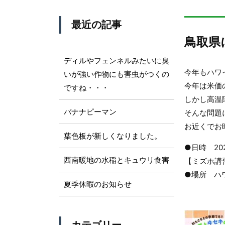
最近の記事
鳥取県
ディルやフェンネルみたいに臭
今年もハワイ
いが強い作物にも害虫がつくの
今年は米価
ですね・・・
しかし高温
バナナピーマン
そんな問題
お近くでお
葉色板が新しくなりました。
●日時 20
西南暖地の水稲とキュウリ食害
【ミズホ講習
●場所 ハ
夏季休暇のお知らせ