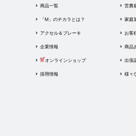
2025年3月
商品一覧
営農
2025年2月
「M」のチカラとは？
家庭
2025年1月
アクセル＆ブレーキ
お客
2024年12月
企業情報
商品
2024年11月
オンラインショップ
出張
2024年10月
採用情報
様々
2024年9月
2024年8月
2024年7月
2024年6月