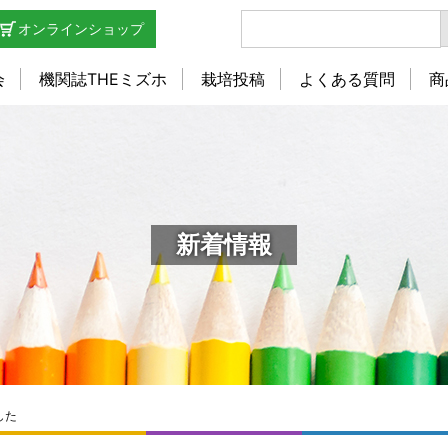
オンラインショップ
会
機関誌THEミズホ
栽培投稿
よくある質問
商
新着情報
した