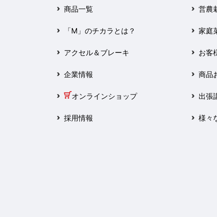
2025年3月
商品一覧
営農
2025年2月
「M」のチカラとは？
家庭
2025年1月
アクセル＆ブレーキ
お客
2024年12月
企業情報
商品
2024年11月
オンラインショップ
出張
2024年10月
採用情報
様々
2024年9月
2024年8月
2024年7月
2024年6月