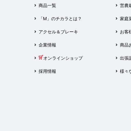
2025年3月
商品一覧
営農
2025年2月
「M」のチカラとは？
家庭
2025年1月
アクセル＆ブレーキ
お客
2024年12月
企業情報
商品
2024年11月
オンラインショップ
出張
2024年10月
採用情報
様々
2024年9月
2024年8月
2024年7月
2024年6月