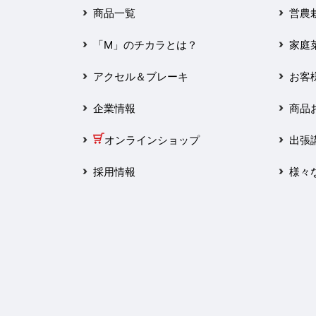
2025年3月
商品一覧
営農
2025年2月
「M」のチカラとは？
家庭
2025年1月
アクセル＆ブレーキ
お客
2024年12月
企業情報
商品
2024年11月
オンラインショップ
出張
2024年10月
採用情報
様々
2024年9月
2024年8月
2024年7月
2024年6月