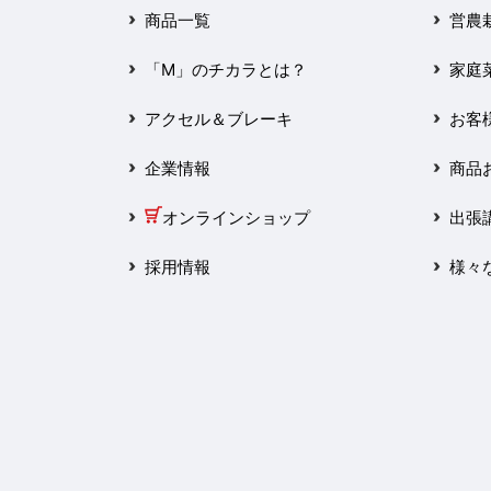
2025年3月
商品一覧
営農
2025年2月
「M」のチカラとは？
家庭
2025年1月
アクセル＆ブレーキ
お客
2024年12月
企業情報
商品
2024年11月
オンラインショップ
出張
2024年10月
採用情報
様々
2024年9月
2024年8月
2024年7月
2024年6月