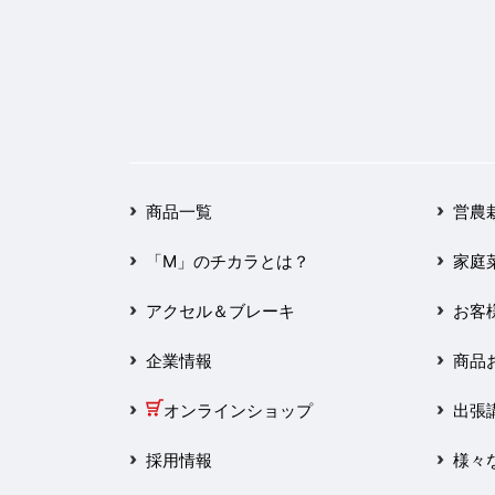
2024年5月
2024年4月
2024年3月
2024年2月
商品一覧
営農
2024年1月
「M」のチカラとは？
家庭
2023年12月
アクセル＆ブレーキ
お客
2023年11月
企業情報
商品
2023年10月
オンラインショップ
出張
採用情報
様々
2023年9月