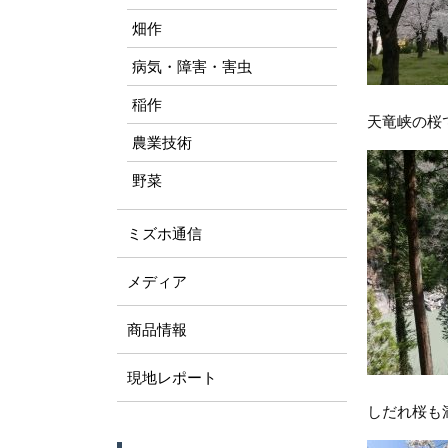
畑作
病気・障害・害虫
稲作
天竜峡の桜
農業技術
野菜
ミズホ通信
メディア
商品情報
現地レポート
しだれ桜も