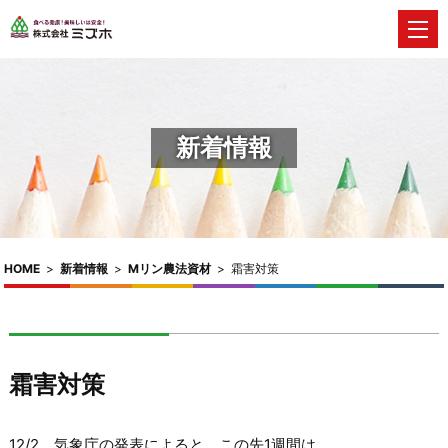
新着情報
HOME
>
新着情報
>
Mリン農法資材
>
霜害対策
霜害対策
12/2 気象庁の発表によると、この先1週間は、