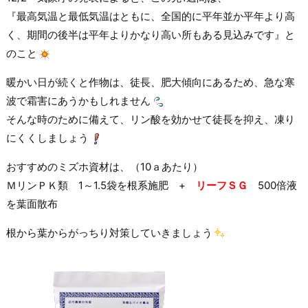
『最高気温と最低気温はともに、全国的に平年並か平年より高
く、期間の後半は平年よりかなり高い所もある見込みです』と
のこと
暖かい日が続くと作物は、徒長、肥大傾向にあるため、急な寒
波で霜害にあうかもしれません
そんな時のために備えて、リン酸を効かせて徒長を抑え、凍り
にくくしましょう
おすすめのミズホ資材は、（10ａあたり）
ＭリンＰＫ類 1～1.5袋を根系施肥 +
リーフＳＧ
500倍液
を葉面散布
根から葉からがっちり対策していきましょう