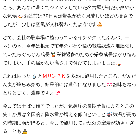
ころ、あんなに暑くてジメジメしていた名古屋が何だか爽やか
な気候
お盆前は30日も熱帯夜が続く息苦しいほどの暑さで
したが、少しは空気が入れ替わったようです
さて、会社の駐車場に植わっているイチジク（たぶんバナー
ネ）の木。今年は根元で前年のバケツ稲の栽培残渣を堆肥化し
ていたらぐんぐん成長
栄養過多のためか栄養成長ばかり進ん
でしまい、手の届かない高さまで伸びてしまいました
これは困った
と
ＭリンＰＫ
を多めに施用したところ、だんだ
ん実が膨らみ始め、結果的には豊作になりました
お味もねっ
とりと甘く、濃厚ですよ
今までは干ばつ傾向でしたが、気象庁の長期予報によるとこの
先１か月は全国的に降水量が増える傾向とのこと
気温が高め
の時期に雨が降ると、今まで施用していた分の窒素が効きすぎ
ることも