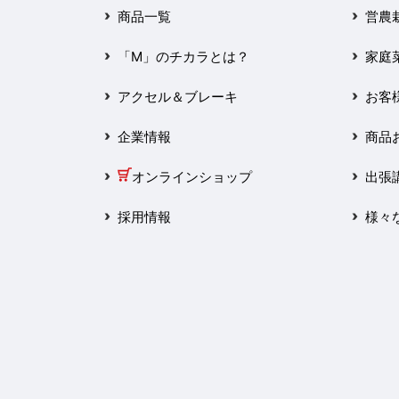
2025年3月
商品一覧
営農
2025年2月
「M」のチカラとは？
家庭
2025年1月
アクセル＆ブレーキ
お客
2024年12月
企業情報
商品
2024年11月
オンラインショップ
出張
2024年10月
採用情報
様々
2024年9月
2024年8月
2024年7月
2024年6月