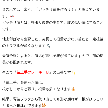
ミズホでは、常々、『ガッチリ苗を作ろう！』と唱えていま
す。
ガッチリ苗とは、根張り優先の生育で、腰の低い苗にすること
です。
地上部ばかり生育した、徒長して根量が少ない苗だと、定植後
のトラブルが多くなります
天気予報によると、気温が高い予報が出ていますので、苗の徒
長が心配されます。
そこで『
苗上手ブレーキ Ｂ
』の出番です
『苗上手』を使った苗は、
根がしっかりと張り、根量も多くなります
結果、育苗プラグから取り出しても形が崩れず、根がびっしり
と張った根鉢ができます