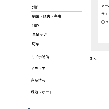
メー
畑作
サイ
病気・障害・害虫
次
稲作
農業技術
野菜
ミズホ通信
前へ
メディア
商品情報
現地レポート