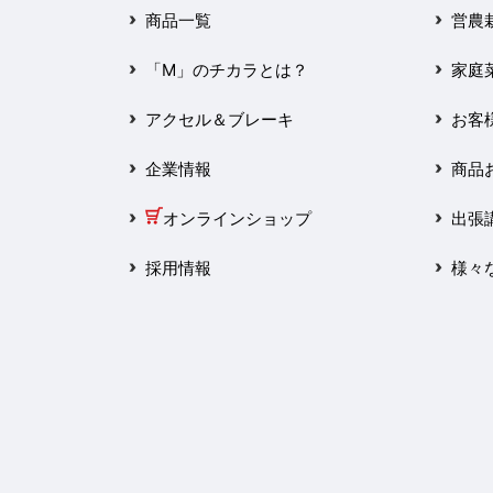
2025年3月
商品一覧
営農
2025年2月
「M」のチカラとは？
家庭
2025年1月
アクセル＆ブレーキ
お客
2024年12月
企業情報
商品
2024年11月
オンラインショップ
出張
2024年10月
採用情報
様々
2024年9月
2024年8月
2024年7月
2024年6月