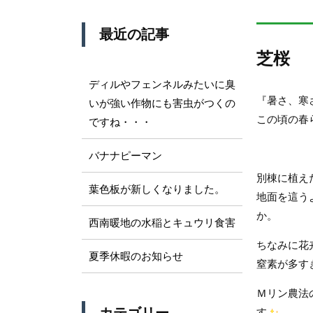
最近の記事
芝桜
ディルやフェンネルみたいに臭
『暑さ、寒
いが強い作物にも害虫がつくの
この頃の春
ですね・・・
バナナピーマン
別棟に植え
葉色板が新しくなりました。
地面を這う
か。
西南暖地の水稲とキュウリ食害
ちなみに花
夏季休暇のお知らせ
窒素が多す
Ｍリン農法
す