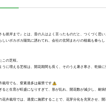
さも彼岸まで』とは、昔の人はよく言ったものだと、つくづく思い
らしいポカポカ陽気に誘わてれ、会社の玄関まわりの植栽も春らし
たこの芝桜。
ように増える芝桜は、開花期間も長く、そのうえ暑さ寒さ、乾燥に
卉栽培でも、窒素過多は厳禁です
ぎると生育が旺盛になりすぎて、形が乱れ、開花数が減少し、耐病
の花卉栽培では、適度に施肥することで、花芽分化を充実させ、開