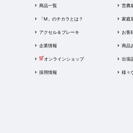
2025年3月
商品一覧
営農
2025年2月
「M」のチカラとは？
家庭
2025年1月
アクセル＆ブレーキ
お客
2024年12月
企業情報
商品
2024年11月
オンラインショップ
出張
2024年10月
採用情報
様々
2024年9月
2024年8月
2024年7月
2024年6月